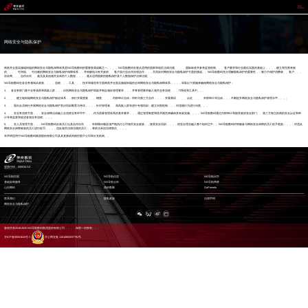
NG导航
网络安全与隐私保护
构筑并全面实施端到端的网络安全与隐私保障体系是NG导航数码的重要发展战略之一。。。。NG导航数码在遵从适用的国家和地区法律法规、、、、国际标准并参考监管机构、、、客户要求和行业最佳实践的基础上，，，，建立和完善有效
的、、、、可持续、、可信赖的网络安全与隐私保护保障体系，，并积极地与有关政府、、客户及行业伙伴加强合作，，，共同应对网络安全与隐私保护方面的挑战。。NG导航数码充分理解隐私保护的重要性，，致力于保护消费者、、客户、、、
供应商、、、合作伙伴、、雇员及其他相关实体的个人数据，，，，遵从适用国家的隐私保护及个人数据保护法律法规。。
NG导航数码在各业务领域从政策、、、、流程、、、工具、、、技术和规范等方面构筑并全面实施端到端的全球网络安全与隐私保障体系，，，，采取以下措施来确保网络安全与隐私保护：
1、、各业务部门基于业务场景和风险人群，，，识别网络安全与隐私保护风险并制定相应管理要求，，，并将管理要求融入相关业务流程、、、IT系统和工具中。。。
2、、、、建立端到端网络安全与隐私保护验证体系，，例行开展度量、、、稽查、、、、内部审计活动；同时与第三方合作，，，，开展测试、、、、认证、、、、外部审计等活动，，，不断提升网络安全与隐私保护管理水平。。。。
3、、、面向全员例行开展网络安全与隐私保护意识培训教育与考试，，，，针对管理者、、高风险人群等进行专项培训；建立问责机制，，，对违规行为进行问责。。。
4、、、在业务流程方面，，，安全保障活动融入全流程业务环节中，，，作为质量管理体系的基本要求，，，通过管理制度和技术规范来确保其有效实施。。。。NG导航数码通过内部审计和接受政府安全部门、、第三方独立机构的安全认证和审
计等来监督和改进各项业务流程。。。。
5、、、在人员管理方面，，，NG导航数码全体员工以及合作伙伴、、、外部顾问都必须严格执行公司相关安全政策，，接受安全培训，，，，使安全理念融入整个组织之中。。NG导航数码对积极参与网络安全保障的员工给予奖励，，，，对违反
网络安全保障政策的员工进行处罚，，，，违反相关法律法规的员工，，将依法承担法律责任。。。。
本声明适用于NG导航数码集团股份有限公司及其直接或间接控股子公司和分支机构。。
股票代码：000034.SZ
NG导航控股
NG导航信息
NG导航问学
基础架构服务
NG导航云科
NG导航商桥
山石网科
高科数聚
GoPomelo
联系我们
隐私政策
法律声明
网络安全与隐私保护
版权所有2016-2025 NG导航数码集团股份有限公司，，，，保留一切权利。。。
京ICP备05051615号-1
京公网安备 11010802037792号