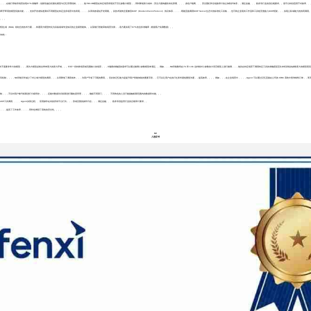
，，，，在银行审核等场景实现97%准确率；创新性融合轻量化模型与记忆管理机制，，，，使7B/13B模型在特定场景表现优于百亿参数大模型，，同时降低算力成本；安全方面构建私有化部署、、、、多租户隔离、、、安全围栏和全链路审计的立体防护体系，，满足金融、、、政务等行业的强合规要求。。该平台特别适用于对效率、
型切换功能，，，支持开发者快速测试不同模型在特定业务场景中的表现，，，，从而有效缩短开发周期。。其技术架构全面兼容MCP（Model-Client-Protocol）协议体系，，，，既能直接调用MCP Server生态中的标准化工具集，，也可将企业现有工作流和工具链无缝接入MCP框架，，，实现公私域能力的协同调用。。
。。
L）与检索增强生成（RAG）相结合的技术方案，，将通用大模型转化为具备领域专业知识的企业级智能体。。以某银行智能审核场景为例，，该方案实现了97%的业务准确率（根据客户实测数据）。。
特性：
许多场景并不需要非常大的模型，，，因为大模型必然会带来更大的算力开销。。。针对一些特殊场景或范围较小的场景，，，对极致准确度的需求可以通过微调小参数模型来满足。。例如，，，NG导航数码在7b 和 13b 这种相对小参数的大语言模型上进行微调，，，使其在特定场景下调用特定工具的准确度甚至比未经训练的参数更大的模型更高。。。。
。通过引入长记忆等机制，，，，NG导航问学减少了对公域大模型的调用，，，从而降低了调用成本，，，为用户节省了可观的费用。。良好的记忆能力是提升用户智能体验的重要手段，，它可以让用户在执行任务时避免重复沟通，，提高效率。。。。例如，，，在企业场景中，，，，Agent 可以通过记忆直接在公司的 CRM 系统中查询销售订单，，而无需
对用户账号权限进行分级管控，，，，还能对数据访问权限进行颗粒度管理，，，，确保不同部门、、、、不同角色的人员只能接触权限范围内的数据和功能。。。
、、、Agent决策过程、、应用操作在内的所有平台行为，，，形成完整的操作日志，，，满足金融、、、政务等强监管行业的合规审计要求。。
高了工作效率，，，，同时也增强了系统的安全性。。。。
02
入选证书