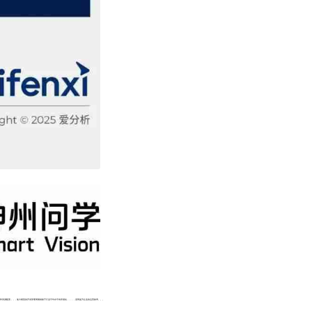
置，，，使大模型的开发部署周期相较于行业平均水平有所缩短，，，，进而提升企业的运营效率。。。