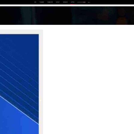
首页
产品及服务
行业解决方案
合作伙伴
投资者关系
关于我们
中
EN