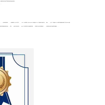
、、精度和安全性均有严苛要求的高价值业务场景。。
。。
从成本角度来看，，，，小参数模型（如 7b、、、、13b）与大型模型（如 DeepSeek 的满血版 671b）所需的算力差距巨大。。例如，，，，运行一个满血版 671b 模型可能需要价值两三百万的 GPU 服务
用户重复提供相关信息。。。同时，，，在执行任务过程中，，，Agent 可以利用记忆中的参数和变量，，，无需用户在对话中重复提供，，，，从而提高任务执行的效率和准确性。。。。