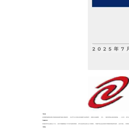
厂商介绍
NG导航数码集团股份有限公司是国内领先的数字化解决方案提供商。。。该公司于2023年推出AI原生赋能平台NG导航问学，，初期定位为连接模型、、、算力、、、数据与应用的企业级AI基础设施。。。。2025年，，该平台完成战略升级，
产品服务介绍
NG导航问学作为企业级Agent 中台，，其设计与构建紧密贴合 TO B 客户的实际应用场景。。该平台包含多种企业级 Agent 应用类型，，可适配不同企业在业务流程中对智能体应用的多样化需求。。在交付方案上，，NG导航问学提供信创与非信创
厂商评估